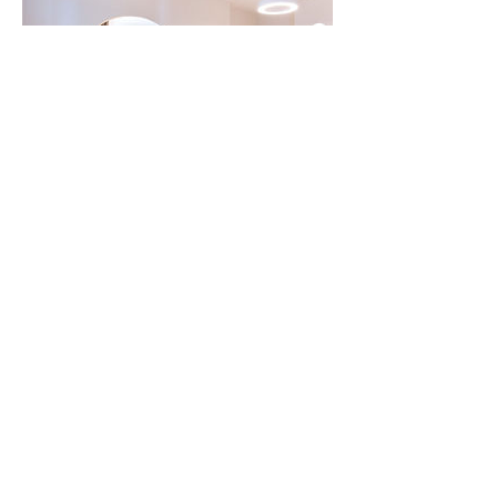
Umbuchung & Kündigung
Für Stornierungen und Umbuchungen
kontaktieren Sie uns bitte mindestens 24
Stunden im Voraus. Nicht rechtzeitig
abgemeldete Termine, werden in Rechnung
gestellt.
Kontaktangaben